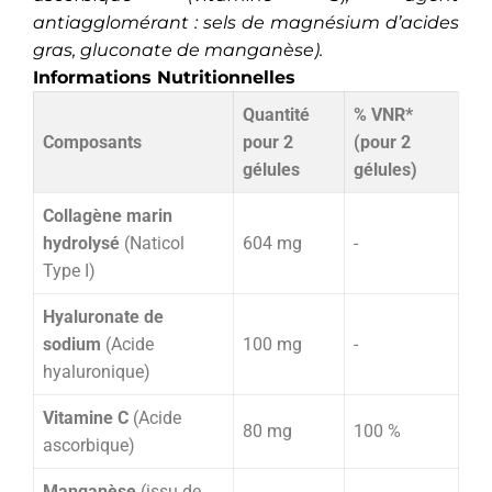
antiagglomérant : sels de magnésium d’acides
gras, gluconate de manganèse).
Informations Nutritionnelles
Quantité
% VNR*
Composants
pour 2
(pour 2
gélules
gélules)
Collagène marin
hydrolysé
(Naticol
604 mg
-
Type I)
Hyaluronate de
sodium
(Acide
100 mg
-
hyaluronique)
Vitamine C
(Acide
80 mg
100 %
ascorbique)
Manganèse
(issu de