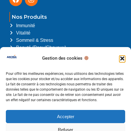
Nos Produits
Immunité
Vitalité
Sommeil & Stress
Beauté (Peau/Cheveux)
L'Association du Trimestre
Gestion des cookies
Nous soutenons Louis l’enfant Papillon. Cliquez
ici
pour en savoir plus.
Pour offrir les meilleures expériences, nous utilisons des technologies telles
que les cookies pour stocker et/ou accéder aux informations des appareils.
Le fait de consentir à ces technologies nous permettra de traiter des
Liens utiles
données telles que le comportement de navigation ou les ID uniques sur ce
Qui sommes-nous ?
site. Le fait de ne pas consentir ou de retirer son consentement peut avoir
un effet négatif sur certaines caractéristiques et fonctions.
Pharmacies & Pro
Contact
Accepter
Blog
Conditions Générales de Vente
Refuser