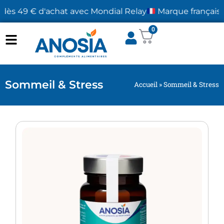
dès 49 € d'achat avec Mondial Relay
Marque française, f
0
Sommeil & Stress
Accueil
»
Sommeil & Stress