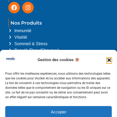
Nos Produits
Immunité
Vitalité
Sommeil & Stress
Beauté (Peau/Cheveux)
L'Association du Trimestre
Gestion des cookies
Nous soutenons Louis l’enfant Papillon. Cliquez
ici
pour en savoir plus.
Pour offrir les meilleures expériences, nous utilisons des technologies telles
que les cookies pour stocker et/ou accéder aux informations des appareils.
Le fait de consentir à ces technologies nous permettra de traiter des
Liens utiles
données telles que le comportement de navigation ou les ID uniques sur ce
Qui sommes-nous ?
site. Le fait de ne pas consentir ou de retirer son consentement peut avoir
un effet négatif sur certaines caractéristiques et fonctions.
Pharmacies & Pro
Contact
Accepter
Blog