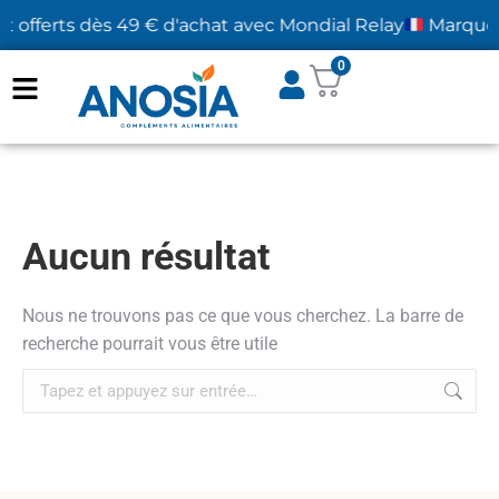
rt offerts dès 49 € d'achat avec Mondial Relay
Marque fr
0
Aucun résultat
Nous ne trouvons pas ce que vous cherchez. La barre de
recherche pourrait vous être utile