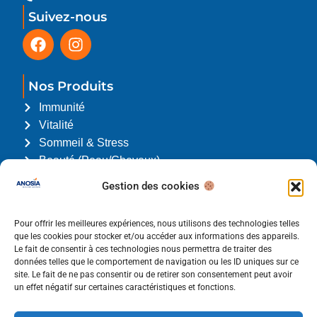
Suivez-nous
Nos Produits
Immunité
Vitalité
Sommeil & Stress
Beauté (Peau/Cheveux)
L'Association du Trimestre
Gestion des cookies
Nous soutenons Louis l’enfant Papillon. Cliquez
ici
pour en savoir plus.
Pour offrir les meilleures expériences, nous utilisons des technologies telles
que les cookies pour stocker et/ou accéder aux informations des appareils.
Le fait de consentir à ces technologies nous permettra de traiter des
Liens utiles
données telles que le comportement de navigation ou les ID uniques sur ce
site. Le fait de ne pas consentir ou de retirer son consentement peut avoir
Qui sommes-nous ?
un effet négatif sur certaines caractéristiques et fonctions.
Pharmacies & Pro
Contact